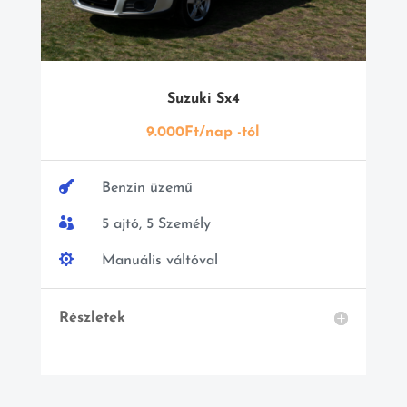
Suzuki Sx4
9.000Ft/nap -tól

Benzin üzemű

5 ajtó, 5 Személy

Manuális váltóval
Részletek