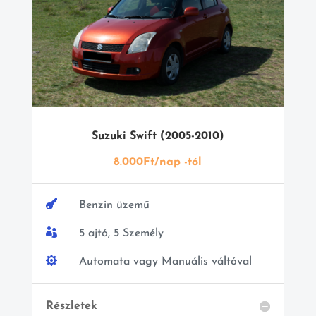
Suzuki Swift (2005-2010)
8.000Ft/nap -tól

Benzin üzemű

5 ajtó, 5 Személy

Automata vagy Manuális váltóval
Részletek